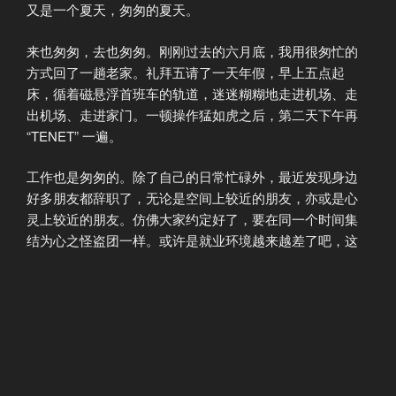
又是一个夏天，匆匆的夏天。
来也匆匆，去也匆匆。刚刚过去的六月底，我用很匆忙的
方式回了一趟老家。礼拜五请了一天年假，早上五点起
床，循着磁悬浮首班车的轨道，迷迷糊糊地走进机场、走
出机场、走进家门。一顿操作猛如虎之后，第二天下午再
“TENET” 一遍。
工作也是匆匆的。除了自己的日常忙碌外，最近发现身边
好多朋友都辞职了，无论是空间上较近的朋友，亦或是心
灵上较近的朋友。仿佛大家约定好了，要在同一个时间集
结为心之怪盗团一样。或许是就业环境越来越差了吧，这
些朋友们也都没有复工的迹象，虽然有些担心，但作为一
个曾经也扮演了一年无业游民的人，也没有资格去指责什
么。
来上海已经一年有余，时而会思考，家庭、单位都是肉体
的栖息地罢了，最终落脚在什么城市，什么地点，似乎变
得有些无关紧要。因为肉体总是外在的，心灵的栖息地才