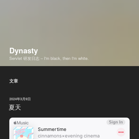
Dynasty
Servlet 研发日志 – I'm black, then I'm white.
文章
发
2024年3月9日
布
夏天
于