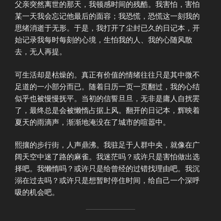
父亲突然离世的那天，我顿感时间的残酷。我害怕，害怕
某一天我会忘记他最后的面容；我恐慌，恐慌这一刻我的
思绪消逝于无形。于是，我打开了尘封已久的日记本，开
始记录我每时每刻的心境，生怕我的人、我的心随风散
去，无人再提。
可生活却是枯燥的。真正有价值的情绪往往只是其中微不
足道的一小部分而已。随着日历一页一页翻过，我的心结
似乎也被慢慢抚平。当初的信誓旦旦，无非是庸人自扰罢
了，最终总是会被懒惰占据上风。翻开的日记本，辉映着
夏天的雨滴声，渐渐地淹没在了城市的喧嚣中。
熙攘的步行街，人声鼎沸。我驻足于人群中央，就像在广
阔天空中迷了路的麻雀。我迷茫吗？或许只是害怕做出选
择吧。我懒惰吗？或许只是给曾经的过错找理由吧。我沉
溺在过去吗？或许只是想暂时停住时间，给自己一个深呼
吸的机会吧。