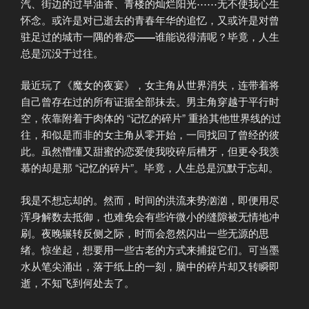
汽、街边的过早油香、青楼的灿烂阳光⋯⋯无不使我心生
怀念。或许是对已逝去的青春年华的追忆，又或许是对曾
驻足过的城市一隅的眷恋
——
谁能说得清呢？毕竟，人生
总是沉没于过往。
最近玩了《魔女的夜宴》，女主角从世界消失，连带着将
自己曾存在过的所有证据全部抹去。男主角穿越于平行时
空，依靠附着于肉体的 “记忆的碎片” 重拾其他世界线的过
往，和似是而非的女主角从零开始，一同找回了曾经的彼
此。虽然懵懂又甜蜜的恋爱使我咬碎后槽牙，但更令我羡
慕的却是那 “记忆的碎片”。毕竟，人生总是沉默于忘却。
我是不想忘却的。然而，时间的洪流来势汹汹，即便用尽
浑身解数去抵御，也难免会有些许微小的缝隙被无情地冲
刷。夜晚辗转反侧之际，时而会忽然闪出一些无源的思
绪。惊坐起，想要用一些古老的方式来捕捉它们。可当墨
水从笔尖涌出，落于纸上的一刻，脑中的碎片却又转瞬即
逝，不知飞到何处去了。